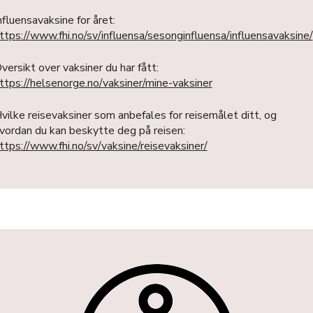
nfluensavaksine for året:
ttps://www.fhi.no/sv/influensa/sesonginfluensa/influensavaksine/
versikt over vaksiner du har fått:
ttps://helsenorge.no/vaksiner/mine-vaksiner
vilke reisevaksiner som anbefales for reisemålet ditt, og
vordan du kan beskytte deg på reisen:
ttps://www.fhi.no/sv/vaksine/reisevaksiner/